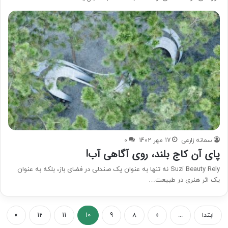
سمانه زارعی
17 مهر 1402
0
پای آن کاج بلند، روی آگاهی آب!
Suzi Beauty Rely نه تنها به عنوان یک صندلی در فضای باز، بلکه به عنوان
یک اثر هنری در طبیعت…
ابتدا
...
«
8
9
10
11
12
»