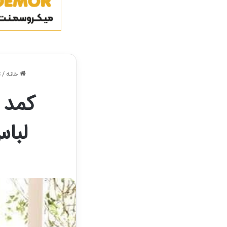
خانه
/
ت
کمد 
لباس